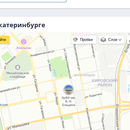
Екатеринбурге
йти
Пробки
Слои