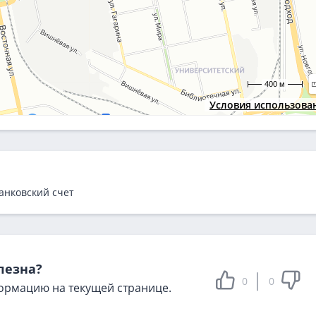
400 м
Условия использова
анковский счет
лезна?
0
0
ормацию на текущей странице.