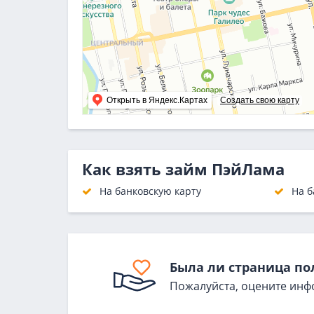
Открыть в Яндекс.Картах
Создать свою карту
Как взять займ ПэйЛама
На банковскую карту
На б
Была ли страница по
Пожалуйста, оцените инф