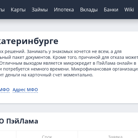
ты
Карты
Займы
Ипотека
Вклады
Банки
Wiki
шение кредитов
инги банков
ЦБ РФ
Автокредиты
Дебетовые карты
МФО
Отзывы о банках
катеринбурге
я
ятор
з отказа
сирование ипотеки
х
нк
Для пенсионеров
Конвертер валют
Онлайн-заявка
Онлайн-заявка
Платиза
 решений. Занимать у знакомых хочется не всем, а для
нка
ерам
о зарплаты
иру
рах
анк
ТБ
Калькулятор вкладов
Архив ЦБ РФ
Без первого взноса
С кэшбэком
Монеткин
ьный пакет документов. Кроме того, причиной для отказа може
 Отличным выходом является микрокредит в ПэйЛама онлайн в
кой
 историей
нк
мбанк
Курс доллара ЦБ
На авто с пробегом
До зарплаты
вки потребуется немного времени. Микрофинансовая организаци
ентов
ятор
банк
Банк
Курс евро ЦБ
С плохой историей
Creditplus
дит деньги на карточный счет моментально.
тор займов
Банк
Калькулятор
Kviku
 МФО
Адрес МФО
ТБ
анс Банк
нк
ФО ПэйЛама
Срок
Заявка