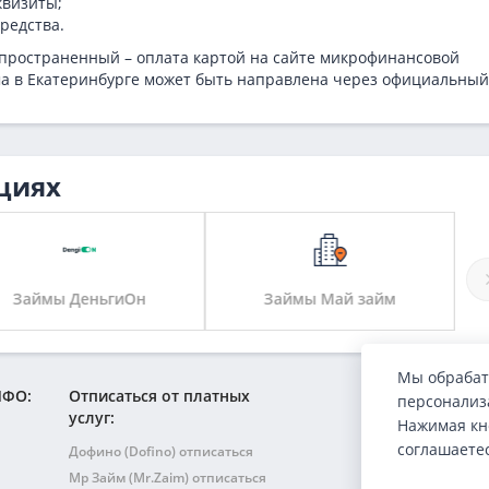
квизиты;
редства.
пространенный – оплата картой на сайте микрофинансовой
ма в Екатеринбурге может быть направлена через официальный
циях
Займы ДеньгиОн
Займы Май займ
Мы обрабат
МФО:
Отписаться от платных
персонализа
услуг:
Нажимая кн
соглашаете
Дофино (Dofino) отписаться
Мр Займ (Mr.Zaim) отписаться