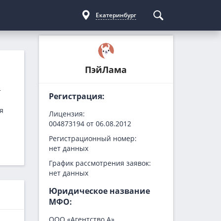
Екатеринбург
Курсы криптовалют
Кредиты для бизнеса
Погашение займов
ПэйЛама
С доставкой
Курс биткоина
Для ИП
Kviku
Бесплатные
C овердрафтом
еКапуста
т
Регистрация:
На пополнение ОС
Купи не копи
я
Лицензия:
МИГ Кредит
004873194 от 06.08.2012
Webbankir
Регистрационный номер:
нет данных
График рассмотрения заявок:
нет данных
Юридическое название
МФО:
ООО «Агентство А»