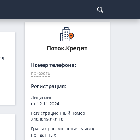
Курсы криптовалют
Кредиты для бизнеса
Погашение займов
С доставкой
Курс биткоина
Для ИП
Kviku
Поток.Кредит
Бесплатные
C овердрафтом
еКапуста
ия
Номер телефона:
На пополнение ОС
Купи не копи
МИГ Кредит
Webbankir
Регистрация:
Лицензия:
от 12.11.2024
Регистрационный номер:
2403045010110
График рассмотрения заявок:
нет данных