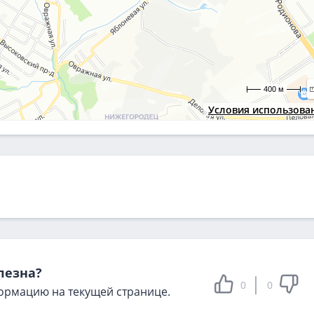
400 м
Условия использова
лезна?
0
0
ормацию на текущей странице.