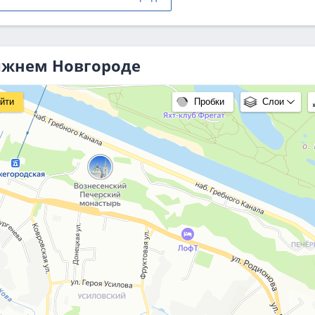
Нижнем Новгороде
йти
Пробки
Слои