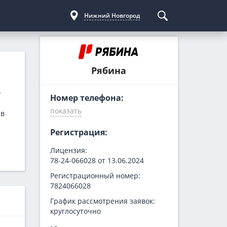
Нижний Новгород
Курсы криптовалют
Кредиты для бизнеса
Погашение займов
Рябина
С доставкой
Курс биткоина
Для ИП
Kviku
Бесплатные
C овердрафтом
еКапуста
т
Номер телефона:
На пополнение ОС
Купи не копи
 в
МИГ Кредит
Регистрация:
Webbankir
Лицензия:
78-24-066028 от 13.06.2024
Регистрационный номер:
7824066028
График рассмотрения заявок:
круглосуточно