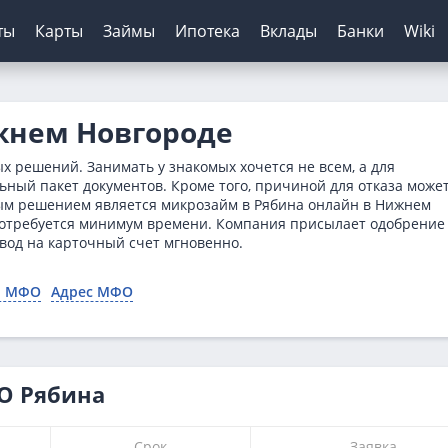
ты
Карты
Займы
Ипотека
Вклады
Банки
Wiki
шение кредитов
инги банков
ЦБ РФ
Автокредиты
Дебетовые карты
МФО
Отзывы о банках
жнем Новгороде
я
ятор
з отказа
сирование ипотеки
х
нк
Для пенсионеров
Конвертер валют
Онлайн-заявка
Онлайн-заявка
Платиза
 решений. Занимать у знакомых хочется не всем, а для
нка
ерам
о зарплаты
иру
рах
анк
ТБ
Калькулятор вкладов
Архив ЦБ РФ
Без первого взноса
С кэшбэком
Монеткин
ьный пакет документов. Кроме того, причиной для отказа може
ым решением является микрозайм в Рябина онлайн в Нижнем
кой
 историей
нк
мбанк
Курс доллара ЦБ
На авто с пробегом
До зарплаты
 потребуется минимум времени. Компания присылает одобрение
ентов
ятор
банк
Банк
Курс евро ЦБ
С плохой историей
Creditplus
вод на карточный счет мгновенно.
тор займов
Банк
ский Кредитный Банк
Калькулятор
Kviku
о МФО
Адрес МФО
ТБ
анс Банк
нк
О Рябина
Срок
Заявка