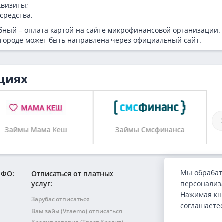
квизиты;
средства.
ный – оплата картой на сайте микрофинансовой организации.
вгороде может быть направлена через официальный сайт.
циях
Займы Смсфинанса
Займы Vivus
Мы обрабат
МФО:
Отписаться от платных
персонализа
услуг:
Нажимая кн
Зарубас отписаться
соглашаете
Вам займ (Vzaemo) отписаться
Кредит доверия (Траст Кредит)