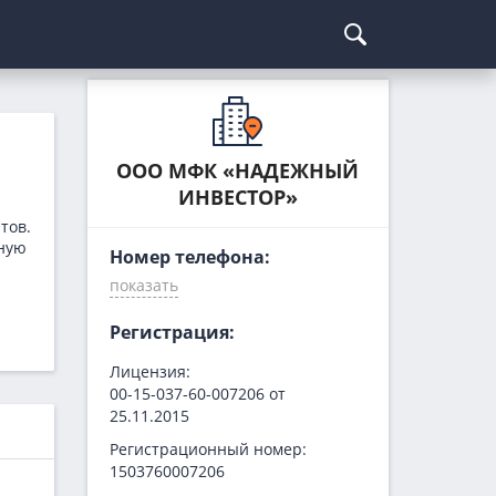
Курсы криптовалют
Кредиты для бизнеса
Погашение займов
С доставкой
Курс биткоина
Для ИП
Kviku
ООО МФК «НАДЕЖНЫЙ
ИНВЕСТОР»
Бесплатные
C овердрафтом
еКапуста
тов.
На пополнение ОС
Купи не копи
ную
Номер телефона:
МИГ Кредит
Webbankir
Регистрация:
Лицензия:
00-15-037-60-007206 от
25.11.2015
Регистрационный номер:
1503760007206