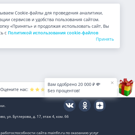
ываем Cookie-файлы для проведения аналитики,
ции сервисов и удобства пользования сайтом.
опку «Принять» и продолжая использовать сайт, Вы
сь с
Политикой использования cookie-файлов
Принять
Вам одобрено 20 000 ₽ 💸
Оцените нас:
4.9
из 5 (
10000
голосов)
Без процентов!
ки.
 ул. Бутлерова, д. 17, этаж 4, ком. 66
аботоспособности сайта mainfin.ru по оказанию услуг