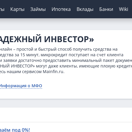
ты
Карты
Займы
Ипотека
Вклады
Банки
Wiki
шение кредитов
инги банков
ЦБ РФ
Автокредиты
Дебетовые карты
МФО
Отзывы о банках
НАДЕЖНЫЙ ИНВЕСТОР»
я
ятор
з отказа
сирование ипотеки
х
нк
Для пенсионеров
Конвертер валют
Онлайн-заявка
Онлайн-заявка
Колибри Деньги
йн – простой и быстрый способ получить средства на
нка
ерам
о зарплаты
иру
рах
анк
ТБ
Калькулятор вкладов
Архив ЦБ РФ
Без первого взноса
С кэшбэком
Платиза
дства за 15 минут, микрокредит поступает на счет клиента
и заявки достаточно предоставить минимальный пакет докумен
ы
кой
 историей
нк
мбанк
Курс доллара ЦБ
На авто с пробегом
Монеткин
ЖНЫЙ ИНВЕСТОР» могут даже клиенты, имеющие плохую кредит
ентов
ятор
банк
Банк
Курс евро ЦБ
С плохой историей
До зарплаты
сь нашим сервисом Mainfin.ru.
тор займов
Банк
ский Кредитный Банк
Калькулятор
Creditplus
Информация о МФО
ТБ
Kviku
анс Банк
нк
заём под 0%!