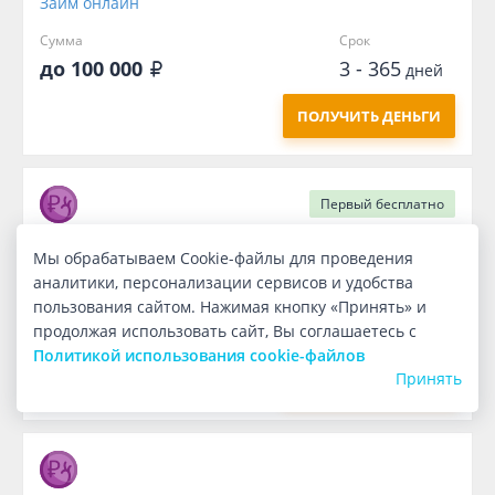
Займ онлайн
Сумма
Срок
до 100 000
3 - 365
дней
ПОЛУЧИТЬ ДЕНЬГИ
Первый
бесплатно
Мы обрабатываем Cookie-файлы для проведения
Займ онлайн
аналитики, персонализации сервисов и удобства
Сумма
Срок
пользования сайтом. Нажимая кнопку «Принять» и
1 000
7
продолжая использовать сайт, Вы соглашаетесь с
дней
Политикой использования cookie-файлов
Принять
ПОЛУЧИТЬ ДЕНЬГИ