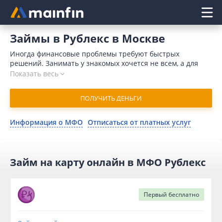
Главное меню
Займы в Рублекс в Москве
Иногда финансовые проблемы требуют быстрых
решений. Занимать у знакомых хочется не всем, а для
обращения в банк требуется время и значительный
Показать весь
пакет документов. Кроме того, поводом для отказа может
послужить плохая кредитная история. Отличным
ПОЛУЧИТЬ ДЕНЬГИ
выходом является микрозайм в Рублекс онлайн в Москве.
В 2026 году для отправки заявки понадобится немного
времени. Компания присылает одобрение в течение 10
Информация о МФО
Отписаться от платных услуг
минут и переводит деньги на карточный счет
моментально.
Займ на карту онлайн в МФО Рублекс
Первый
бесплатно