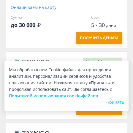
Онлайн заём на карту
Сумма
Срок
до 30 000
5 - 30
дней
ПОЛУЧИТЬ ДЕНЬГИ
Первый
бесплатно
Мы обрабатываем Cookie-файлы для проведения
аналитики, персонализации сервисов и удобства
Онлайн заём на карту
пользования сайтом. Нажимая кнопку «Принять» и
Сумма
Срок
продолжая использовать сайт, Вы соглашаетесь с
5 000
7
Политикой использования cookie-файлов
дней
Принять
ПОЛУЧИТЬ ДЕНЬГИ