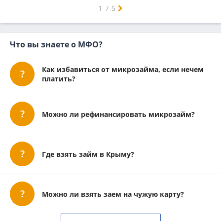
Самара
Челябинск
Ростов-на-Дону
Уфа
Красноярск
Пермь
Воронеж
Волгоград
Краснодар
Саратов
Тюмень
Тольятти
Ижевск
Барнаул
Иркутск
Ульяновск
Хабаровск
Ярославль
Владивосток
Махачкала
Томск
Оренбург
Кемерово
Новокузнецк
1
/
5
Что вы знаете о МФО?
Как избавиться от микрозайма, если нечем
платить?
Можно ли рефинансировать микрозайм?
Где взять займ в Крыму?
Можно ли взять заем на чужую карту?