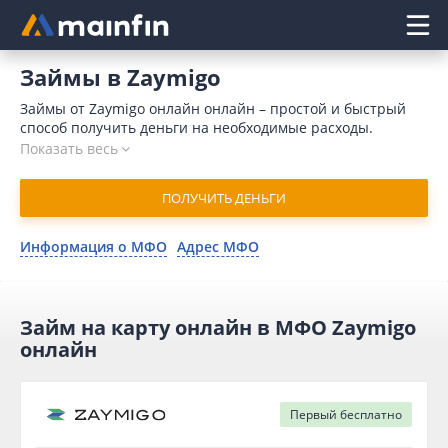
Главное меню
Займы в Zaymigo
Займы от Zaymigo онлайн онлайн – простой и быстрый
способ получить деньги на необходимые расходы.
Микрофинансовая организация выдает средства за 15
Показать весь
минут, микрозайм поступает на счет клиента мгновенно
после одобрения запроса. Для оформления заявки
ПОЛУЧИТЬ ДЕНЬГИ
достаточно предоставить минимальный пакет
документов. В 2026 году оформить займ в Zaymigo онлайн
могут даже клиенты, имеющие проблемную кредитную
Информация о МФО
Адрес МФО
историю. Для оформления заявки воспользуйтесь нашим
сервисом Mainfin.ru.
Займ на карту онлайн в МФО Zaymigo
онлайн
Первый
бесплатно