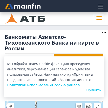
Главное меню
2
Откр
нави
Банкоматы Азиатско-
Тихоокеанского Банка на карте в
России
Отделения
Банкоматы
Мы обрабатываем Cookie-файлы для проведения
аналитики, персонализации сервисов и удобства
Все банки
Карта
Список
пользования сайтом. Нажимая кнопку «Принять» и
продолжая использовать сайт, Вы соглашаетесь с
Город:
Россия
2
Политикой использования cookie-файлов
Принять