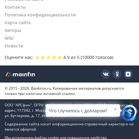
Контакты
Политика конфиденциальности
Карта сайта
Авторы
Wiki
Новости
Оцените нас:
4.9
из 5 (
10000
голосов)
© 2015 - 2026, Bankiros.ru. Копирование материалов допускается
только при наличии активной ссылки.
ООО "АРСфин", ОГРН 1187746346556, ИНН 7722445717, юридический
адрес: 117342, г. Москва, вн. тер. г. муниципальный округ Коньково,
Что случилось с долларом?
ул. Бутлерова, д. 17, этаж 4, ком. 66
Содержание сайта носит информационно-справочный характер и не
явлется офертой.
Мы используем файлы cookie для повышения удобства