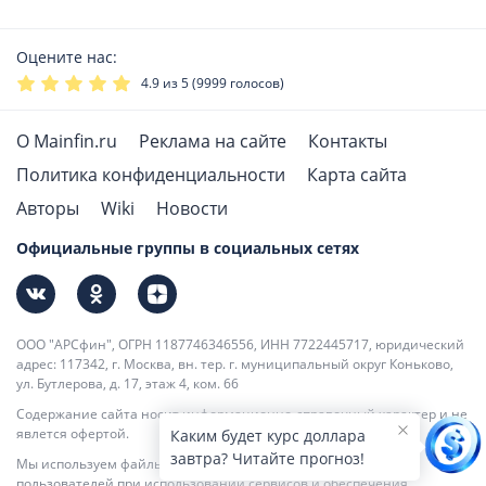
Оцените нас:
4.9
из 5 (
9999
голосов)
О Mainfin.ru
Реклама на сайте
Контакты
Политика конфиденциальности
Карта сайта
Авторы
Wiki
Новости
Официальные группы в социальных сетях
ООО "АРСфин", ОГРН 1187746346556, ИНН 7722445717, юридический
адрес: 117342, г. Москва, вн. тер. г. муниципальный округ Коньково,
ул. Бутлерова, д. 17, этаж 4, ком. 66
Содержание сайта носит информационно-справочный характер и не
явлется офертой.
Каким будет курс доллара
завтра? Читайте прогноз!
Мы используем файлы cookie для повышения удобства
пользователей при использовании сервисов и обеспечения