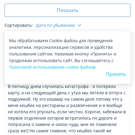
Показать
Сортировать:
Дата по убыванию
Мы обрабатываем Cookie-файлы для проведения
5
Альфа-Банк
аналитики, персонализации сервисов и удобства
пользования сайтом. Нажимая кнопку «Принять» и
продолжая использовать сайт, Вы соглашаетесь с
Политикой использования cookie-файлов
31.07.2026
Санкт-Петербург
Принять
Срочно заменили карту
В пятницу днем случилась катастрофа - я потеряла
карту, а на следующий день с утра мы летели в отпуск с
подружкой. Ну это кошмар на самом деле потому что у
меня кешбек на рестораны и развлечения и я вообще
не хотела его упускать, если честно. Короче, забежала в
первое отделение которое встретилось по дороге и
попросила о замене и ооооо чудо, мне ее поменяли
сразу же!) Но самое главное, что кешбек такой же