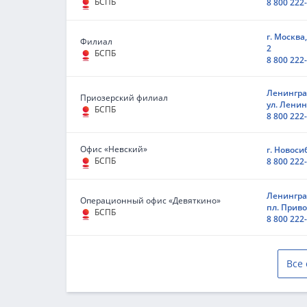
БСПБ
8 800 222
г. Москва
Филиал
2
БСПБ
8 800 222
Ленинград
Приозерский филиал
ул. Ленина
БСПБ
8 800 222
Офис «Невский»
г. Новоси
БСПБ
8 800 222
Ленинград
Операционный офис «Девяткино»
пл. Приво
БСПБ
8 800 222
Все