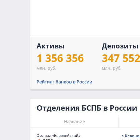
Активы
Депозиты
1 356 356
347 55
млн. руб.
млн. руб.
Рейтинг банков в России
Отделения БСПБ в России
Название
Филиал «Европейский»
г. Калинин