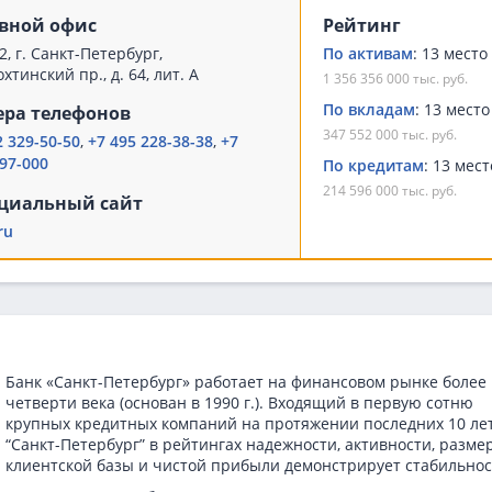
вной офис
Рейтинг
2, г. Санкт-Петербург,
По активам
: 13 место
хтинский пр., д. 64, лит. А
1 356 356 000 тыс. руб.
По вкладам
: 13 место
ра телефонов
347 552 000 тыс. руб.
2 329-50-50
,
+7 495 228-38-38
,
+7
97-000
По кредитам
: 13 мест
214 596 000 тыс. руб.
циальный сайт
ru
Банк «Санкт-Петербург» работает на финансовом рынке более
четверти века (основан в 1990 г.). Входящий в первую сотню
крупных кредитных компаний на протяжении последних 10 лет
“Санкт-Петербург” в рейтингах надежности, активности, разме
клиентской базы и чистой прибыли демонстрирует стабильнос