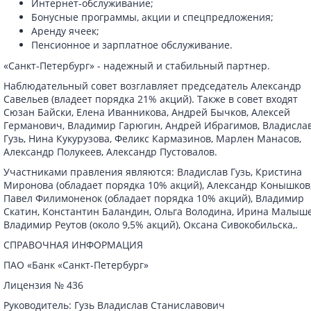
Интернет-обслуживание;
Бонусные программы, акции и спецпредложения;
Аренду ячеек;
Пенсионное и зарплатное обслуживание.
«Санкт-Петербург» - надежный и стабильный партнер.
Наблюдательный совет возглавляет председатель Александр
Савельев (владеет порядка 21% акций). Также в совет входят
Сюзан Байски, Елена Иванникова, Андрей Бычков, Алексей
Германович, Владимир Гарюгин, Андрей Ибрагимов, Владисла
Гузь, Нина Кукурузова, Феликс Кармазинов, Марлен Манасов,
Александр Полукеев, Александр Пустовалов.
Участниками правления являются: Владислав Гузь, Кристина
Миронова (обладает порядка 10% акций), Александр Конышков
Павел Филимоненок (обладает порядка 10% акций), Владимир
Скатин, Константин Баландин, Ольга Володина, Ирина Малыше
Владимир Реутов (около 9,5% акций), Оксана Сивокобильска,.
СПРАВОЧНАЯ ИНФОРМАЦИЯ
ПАО «Банк «Санкт-Петербург»
Лицензия № 436
Руководитель: Гузь Владислав Станиславович