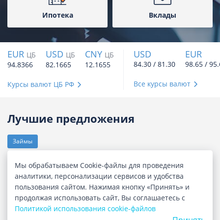
Ипотека
Вклады
EUR
USD
CNY
USD
EUR
ЦБ
ЦБ
ЦБ
84.30 / 81.30
98.65 / 95
94.8366
82.1665
12.1655
Все курсы валют
Курсы валют ЦБ РФ
Лучшие предложения
Займы
Мы обрабатываем Cookie-файлы для проведения
аналитики, персонализации сервисов и удобства
пользования сайтом. Нажимая кнопку «Принять» и
продолжая использовать сайт, Вы соглашаетесь с
Гранат. Займ онлайн
Политикой использования cookie-файлов
Принять
Сумма
до 100 000