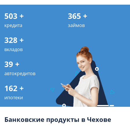
503 +
365 +
кредита
займов
328 +
вкладов
39 +
автокредитов
162 +
ипотеки
Банковские продукты в Чехове