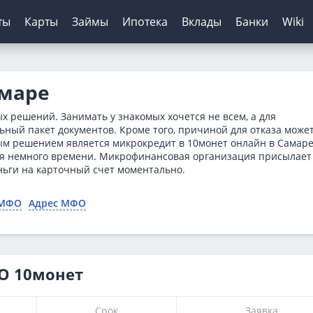
ты
Карты
Займы
Ипотека
Вклады
Банки
Wiki
шение кредитов
инги банков
ЦБ РФ
Автокредиты
Дебетовые карты
МФО
Отзывы о банках
амаре
я
ятор
з отказа
сирование ипотеки
х
нк
Для пенсионеров
Конвертер валют
Онлайн-заявка
Онлайн-заявка
Платиза
 решений. Занимать у знакомых хочется не всем, а для
нка
ерам
о зарплаты
иру
рах
анк
ТБ
Калькулятор вкладов
Архив ЦБ РФ
Без первого взноса
С кэшбэком
Монеткин
ьный пакет документов. Кроме того, причиной для отказа може
ым решением является микрокредит в 10монет онлайн в Самаре
кой
 историей
нк
мбанк
Курс доллара ЦБ
На авто с пробегом
До зарплаты
тся немного времени. Микрофинансовая организация присылает
ентов
ятор
банк
Банк
Курс евро ЦБ
С плохой историей
Creditplus
ньги на карточный счет моментально.
тор займов
Банк
ский Кредитный Банк
Калькулятор
Kviku
 МФО
Адрес МФО
ТБ
анс Банк
нк
О 10монет
Срок
Заявка