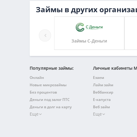
Займы в других организа
Займы Альфа Заём
Займы С-Деньги
Популярные займы:
Личные кабинеты 
Онлайн
Езаем
Новые микрозаймы
Лайм займ
Без процентов
Веббанкир
Деньги под залог ПТС
Е-капуста
Деньги в долг на карту
Веб займ
Еще
Еще
Быстрый на карту
Займер
Без отказа
Турбозайм
С плохой кредитной историей
Джой мани
На карту
Квику