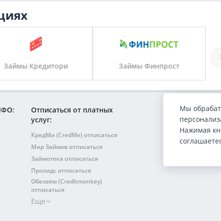
циях
Займы Кредитори
Займы Финпрост
Мы обрабат
МФО:
Отписаться от платных
персонализа
услуг:
Нажимая кн
КредМи (CredMe) отписаться
соглашаете
Мир Займов отписаться
Займотека отписаться
Пролидс отписаться
Обезаём (Creditmonkey)
отписаться
Еще
Есть Кредит отписаться
Займденьга (ZAIMDENGA)
отписаться