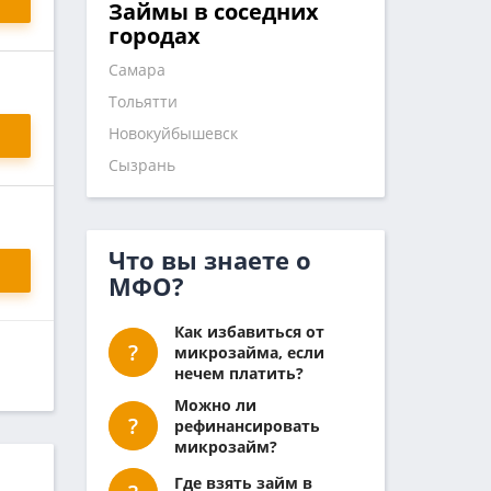
Займы в соседних
городах
Самара
Тольятти
Новокуйбышевск
Сызрань
Что вы знаете о
МФО?
Как избавиться от
микрозайма, если
нечем платить?
Можно ли
рефинансировать
микрозайм?
Где взять займ в