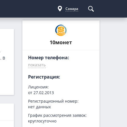
Самара
Курсы криптовалют
Кредиты для бизнеса
Погашение займов
10монет
С доставкой
Курс биткоина
Для ИП
Kviku
Бесплатные
C овердрафтом
еКапуста
т
Номер телефона:
. В
На пополнение ОС
Купи не копи
МИГ Кредит
Регистрация:
Webbankir
Лицензия:
от 27.02.2013
Регистрационный номер:
нет данных
График рассмотрения заявок:
круглосуточно