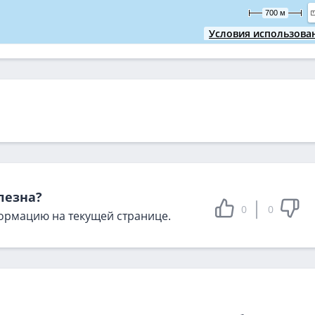
700 м
Условия использова
лезна?
0
0
ормацию на текущей странице.