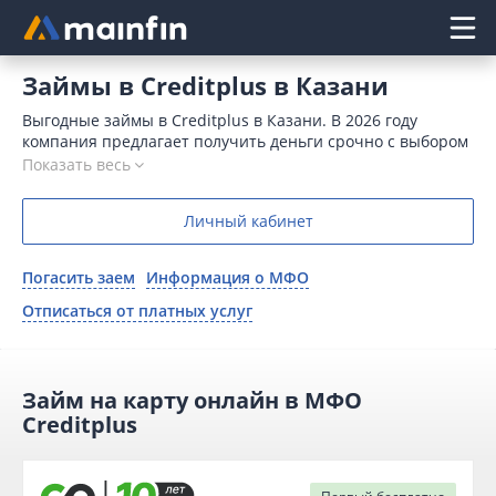
Главное меню
Займы в Creditplus в Казани
Выгодные займы в Creditplus в Казани. В 2026 году
компания предлагает получить деньги срочно с выбором
наиболее удобных способов погашения.
Показать весь
Личный кабинет
Погасить заем
Информация о МФО
Отписаться от платных услуг
Займ на карту онлайн в МФО
Creditplus