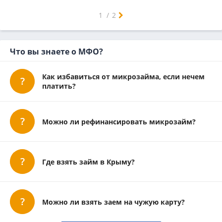
Джалиль
Елабуга
Заинск
Лениногорск
Нурлат
Чистополь
1
/
2
Что вы знаете о МФО?
Как избавиться от микрозайма, если нечем
платить?
Можно ли рефинансировать микрозайм?
Где взять займ в Крыму?
Можно ли взять заем на чужую карту?