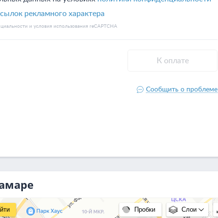
Самаре
йти
Пробки
Слои