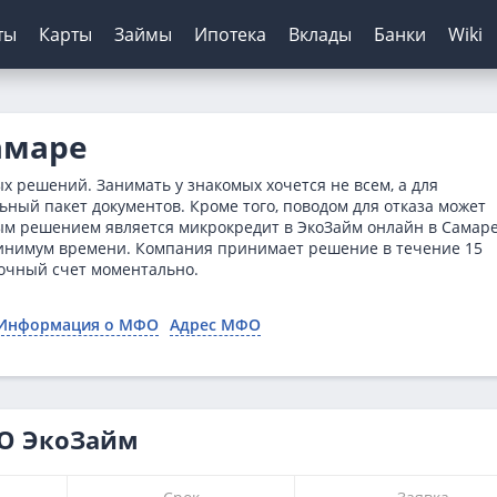
ты
Карты
Займы
Ипотека
Вклады
Банки
Wiki
шение кредитов
инги банков
ЦБ РФ
Автокредиты
Дебетовые карты
МФО
Отзывы о банках
амаре
я
ятор
з отказа
сирование ипотеки
х
нк
Для пенсионеров
Конвертер валют
Онлайн-заявка
Онлайн-заявка
Платиза
 решений. Занимать у знакомых хочется не всем, а для
нка
ерам
о зарплаты
иру
рах
анк
ТБ
Калькулятор вкладов
Архив ЦБ РФ
Без первого взноса
С кэшбэком
Монеткин
ьный пакет документов. Кроме того, поводом для отказа может
ым решением является микрокредит в ЭкоЗайм онлайн в Самаре
кой
 историей
нк
мбанк
Курс доллара ЦБ
На авто с пробегом
До зарплаты
 минимум времени. Компания принимает решение в течение 15
ентов
ятор
банк
Банк
Курс евро ЦБ
С плохой историей
Creditplus
очный счет моментально.
тор займов
Банк
ский Кредитный Банк
Калькулятор
Kviku
Информация о МФО
Адрес МФО
ТБ
анс Банк
нк
ФО ЭкоЗайм