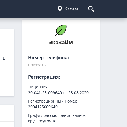
Самара
Курсы криптовалют
Кредиты для бизнеса
Погашение займов
ЭкоЗайм
С доставкой
Курс биткоина
Для ИП
Kviku
Бесплатные
C овердрафтом
еКапуста
Номер телефона:
. В
На пополнение ОС
Купи не копи
МИГ Кредит
Регистрация:
Webbankir
Лицензия:
20-041-25-009640 от 28.08.2020
Регистрационный номер:
2004125009640
График рассмотрения заявок:
круглосуточно