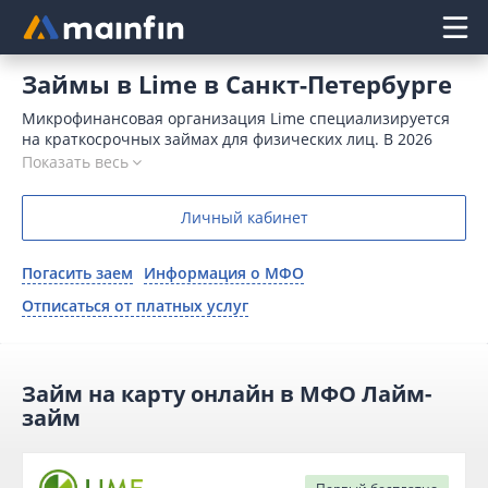
Главное меню
Займы в Lime в Санкт-Петербурге
Микрофинансовая организация Lime специализируется
на краткосрочных займах для физических лиц. В 2026
году здесь в этой МФО можно взять в долг до 100000
Показать весь
рублей на срок до 365 дней. Новым клиентам деньги
предлагаются без процентов.
Личный кабинет
Погасить заем
Информация о МФО
Отписаться от платных услуг
Займ на карту онлайн в МФО Лайм-
займ