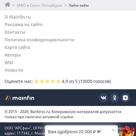
МФО в Санкт-Петербурге
Лайм-займ
О Mainfin.ru
Реклама на сайте
Контакты
Политика конфиденциальности
Карта сайта
Авторы
Wiki
Новости
Оцените нас:
4.9
из 5 (
10000
голосов)
© 2015 - 2026, Bankiros.ru. Копирование материалов допускается
только при наличии активной ссылки.
ООО "АРСфин", ОГРН 1187746346556, ИНН 7722445717, юридический
Вам одобрено 20 000 ₽ 💸
адрес: 117342, г. Москва, вн. тер. г. муниципальный округ Коньково,