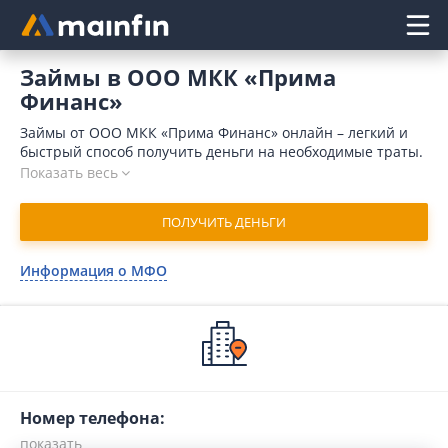
Главное меню
Займы в ООО МКК «Прима
Финанс»
Займы от ООО МКК «Прима Финанс» онлайн – легкий и
быстрый способ получить деньги на необходимые траты.
Микрофинансовая организация выдает средства за 15
Показать весь
минут, микрокредит поступает на счет клиента
мгновенно после одобрения запроса. Для оформления
ПОЛУЧИТЬ ДЕНЬГИ
заявки достаточно предоставить минимальный пакет
документов. В 2026 году взять займ в ООО МКК «Прима
Финанс» могут даже клиенты, имеющие плохую
Информация о МФО
кредитную историю. Для отправки заявки воспользуйтесь
нашим сервисом Mainfin.ru.
Номер телефона: