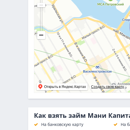
Открыть в Яндекс.Картах
Создать свою карту
Как взять займ Мани Капит
На банковскую карту
На б