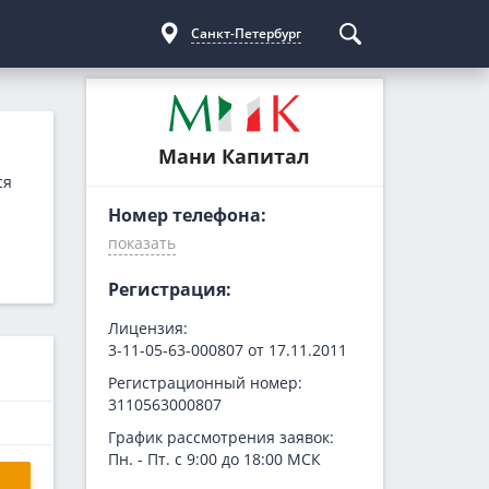
Санкт-Петербург
Курсы криптовалют
Кредиты для бизнеса
Погашение займов
Мани Капитал
С доставкой
Курс биткоина
Для ИП
Kviku
ся
Бесплатные
C овердрафтом
еКапуста
Номер телефона:
На пополнение ОС
Купи не копи
МИГ Кредит
Регистрация:
Webbankir
Лицензия:
3-11-05-63-000807 от 17.11.2011
Регистрационный номер:
3110563000807
График рассмотрения заявок:
Пн. - Пт. с 9:00 до 18:00 МСК