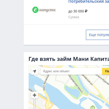
Потребительский з
до 30 000
Сумма
Еще популя
Где взять займ Мани Капита
На