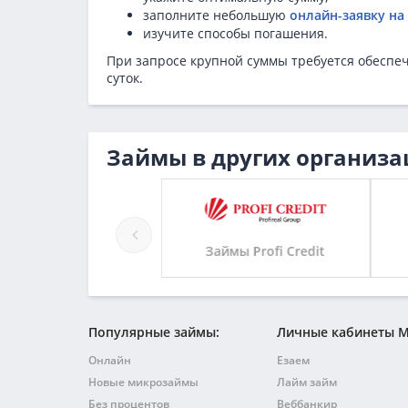
заполните небольшую
онлайн-заявку на
изучите способы погашения.
При запросе крупной суммы требуется обеспе
суток.
Займы в других организа
аймы Калькулятора
Займы Profi Credit
Популярные займы:
Личные кабинеты 
Онлайн
Езаем
Новые микрозаймы
Лайм займ
Без процентов
Веббанкир