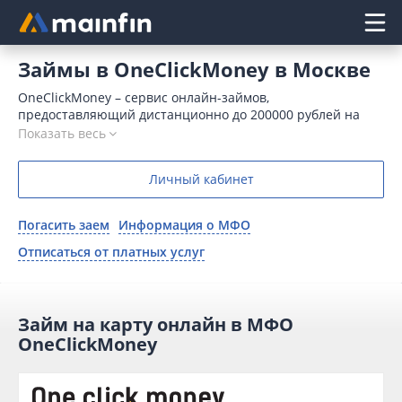
Главное меню
Займы в OneClickMoney в Москве
OneClickMoney – сервис онлайн-займов,
предоставляющий дистанционно до 200000 рублей на
карту, электронный кошелек, переводом или счет.
Показать весь
Компания выдает деньги в долг срочно, без длительных
проверок и справок.
Личный кабинет
Погасить заем
Информация о МФО
Отписаться от платных услуг
Займ на карту онлайн в МФО
OneClickMoney