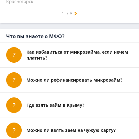
Красногорск
Люберцы
Мытищи
Ногинск
Одинцово
Орехово-Зуево
Подольск
Пушкино
Раменское
Сергиев Посад
Серпухов
Химки
Щелково
Электросталь
Воскресенск
Дмитров
Зеленоград
Истра
Лобня
Наро-Фоминск
Реутов
Солнечногорск
Ступино
Чехов
1
/
5
Что вы знаете о МФО?
Как избавиться от микрозайма, если нечем
платить?
Можно ли рефинансировать микрозайм?
Где взять займ в Крыму?
Можно ли взять заем на чужую карту?