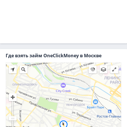
Где взять займ OneClickMoney в Москве