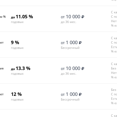
С к
11.05 %
10 000
ем %
от
С п
до
Нет
годовых
до 36 мес.
% е
С к
9 %
1 000
чет
от
С п
Ест
годовых
Бессрочный
% е
С к
13.3 %
10 000
ния
от
Без
до
Нет
годовых
до 36 мес.
% е
Без
12 %
1 000
чет
от
С п
Ест
годовых
Бессрочный
% е
С к