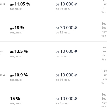
11.05 %
10 000
ем %
от
С п
до
Нет
годовых
до 36 мес.
% в
Без
18 %
30 000
от
Без
до
Нет
годовых
до 12 мес.
% в
Без
13.5 %
10 000
ния
от
Без
до
)
Нет
годовых
до 36 мес.
% в
С к
10.9 %
10 000
ем и
от
С п
до
Ест
годовых
до 36 мес.
% е
Без
15 %
10 000
от
Без
Нет
годовых
на 3 мес.
% в