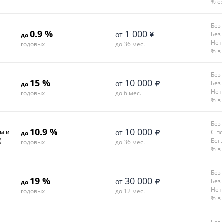
% е
Без
0.9 %
1 000
от
Без
до
Нет
годовых
до 36 мес.
% в
Без
15 %
10 000
от
Без
до
Нет
годовых
до 6 мес.
% в
Без
10.9 %
10 000
ем и
от
С п
до
)
Ест
годовых
до 36 мес.
% в
Без
19 %
30 000
от
Без
до
+
Нет
годовых
до 12 мес.
% в
Без