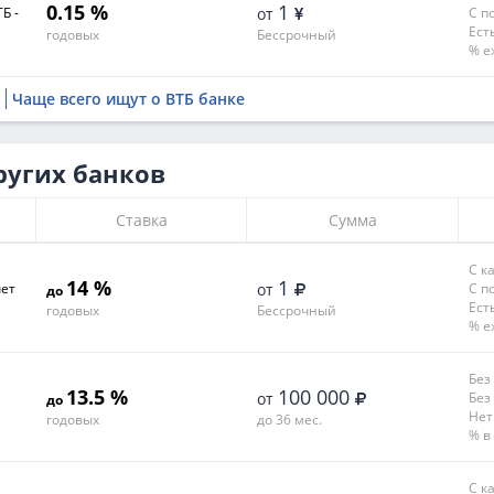
0.15 %
1
Б -
от
С п
Ест
годовых
Бессрочный
% е
Чаще всего ищут о ВТБ банке
ругих банков
Ставка
Сумма
С к
14 %
1
чет
от
С п
до
Ест
годовых
Бессрочный
% е
Без
13.5 %
100 000
от
Без
до
Нет
годовых
до 36 мес.
% в
С к