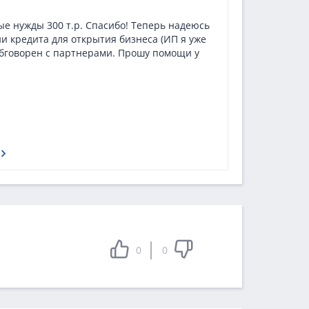
Самый ж
ые нужды 300 т.р. Спасибо! Теперь надеюсь
Обратился з
и кредита для открытия бизнеса (ИП я уже
машину оста
обговорен с партнерами. Прошу помощи у
мошенничес
оформлено 
по 60 000 р
Все осталь
предлогами
множество 
Все отзывы
0
0