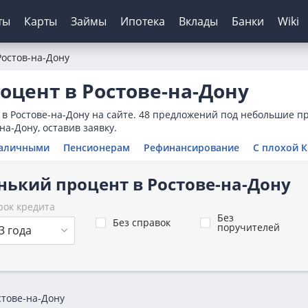
ты
Карты
Займы
Ипотека
Вклады
Банки
Wiki
Ростов-на-Дону
шение кредитов
инги банков
ЦБ РФ
Автокредиты
Дебетовые карты
МФО
Отзывы о банках
оцент в Ростове-на-Дону
я
ятор
з отказа
сирование ипотеки
х
нк
Для пенсионеров
Конвертер валют
Онлайн-заявка
Онлайн-заявка
Платиза
в Ростове-на-Дону на сайте. 48 предложений под небольшие п
нка
ерам
о зарплаты
иру
рах
анк
ТБ
Калькулятор вкладов
Архив ЦБ РФ
Без первого взноса
С кэшбэком
Монеткин
а-Дону, оставив заявку.
кой
 историей
нк
мбанк
Курс доллара ЦБ
На авто с пробегом
До зарплаты
аличными
Пенсионерам
Рефинансирование
С плохой 
ентов
ятор
банк
Банк
Курс евро ЦБ
С плохой историей
Creditplus
нький процент в Ростове-на-Дону
тор займов
Банк
ский Кредитный Банк
Калькулятор
Kviku
ТБ
рок кредита
Без
Без справок
поручителей
анс Банк
3 года
нк
стове-на-Дону