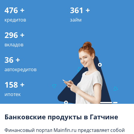
476 +
361 +
кредитов
займ
296 +
вкладов
36 +
автокредитов
158 +
ипотек
Банковские продукты в Гатчине
Финансовый портал Mainfin.ru представляет собой