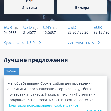
Ипотека
Вклады
EUR
USD
CNY
USD
EUR
ЦБ
ЦБ
ЦБ
83.80 / 82.20
98.15 / 95
94.0585
81.4077
12.0637
Все курсы валют
Курсы валют ЦБ РФ
Лучшие предложения
Займы
Мы обрабатываем Cookie-файлы для проведения
аналитики, персонализации сервисов и удобства
пользования сайтом. Нажимая кнопку «Принять» и
продолжая использовать сайт, Вы соглашаетесь с
Гранат. Займ онлайн
Политикой использования cookie-файлов
Сумма
до 100 000