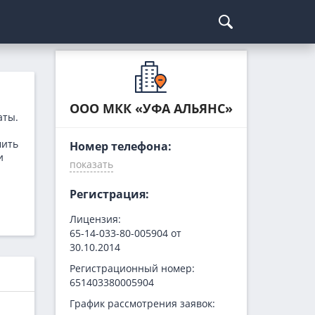
Курсы криптовалют
Кредиты для бизнеса
Погашение займов
С доставкой
Курс биткоина
Для ИП
Kviku
ООО МКК «УФА АЛЬЯНС»
аты.
Бесплатные
C овердрафтом
еКапуста
мить
Номер телефона:
На пополнение ОС
Купи не копи
и
МИГ Кредит
Webbankir
Регистрация:
Лицензия:
65-14-033-80-005904 от
30.10.2014
Регистрационный номер:
651403380005904
График рассмотрения заявок: