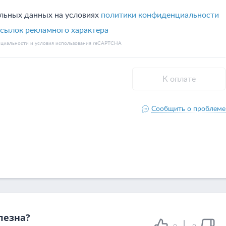
лезна?