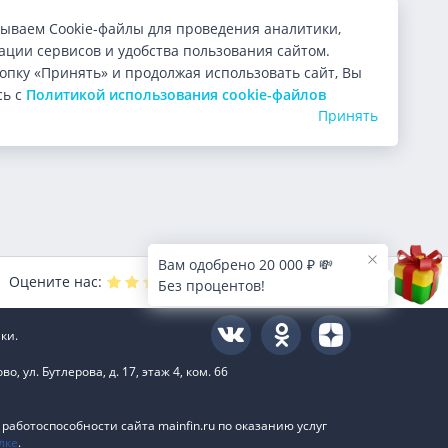
ываем Cookie-файлы для проведения аналитики,
ции сервисов и удобства пользования сайтом.
опку «Принять» и продолжая использовать сайт, Вы
сь с
Политикой использования cookie-файлов
Принять
Вам одобрено 20 000 ₽ 💸
Оцените нас:
4.9
из 5 (
9999
голосов)
Без процентов!
ки.
 ул. Бутлерова, д. 17, этаж 4, ком. 66
аботоспособности сайта mainfin.ru по оказанию услуг
лке
.