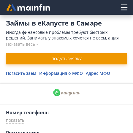
Главное меню
Займы в еКапусте в Самаре
Иногда финансовые проблемы требуют быстрых
решений. Занимать у знакомых хочется не всем, а для
обращения в банк требуется время и значительный
Показать весь
пакет документов. Кроме того, причиной для отказа
может послужить отрицательная кредитная история.
ПОДАТЬ ЗАЯВКУ
Отличным выходом является займ в еКапуста онлайн
онлайн в Самаре. В 2026 году для отправки запроса
понадобится минимум времени. Организация принимает
Погасить заем
Информация о МФО
Адрес МФО
решение в течение 15 минут и совершает денежный
перевод на карточный счет моментально.
Номер телефона:
Регистрация: