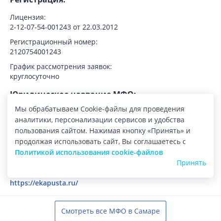
Лицензия:
2-12-07-54-001243 от 22.03.2012
Регистрационный номер:
2120754001243
График рассмотрения заявок:
круглосуточно
Юридическое название МФО:
Мы обрабатываем Cookie-файлы для проведения
ООО МКК «Русинтерфинанс»
аналитики, персонализации сервисов и удобства
Юридический адрес:
пользования сайтом. Нажимая кнопку «Принять» и
продолжая использовать сайт, Вы соглашаетесь с
Новосибирск, ул. Гнесиных, д. 10/1, 202
Политикой использования cookie-файлов
Принять
Официальный сайт МФО:
https://ekapusta.ru/
Смотреть все МФО в Самаре