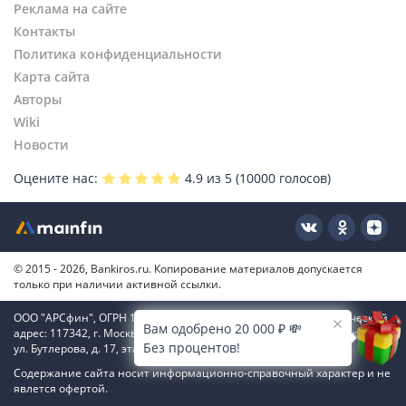
Реклама на сайте
Контакты
Политика конфиденциальности
Карта сайта
Авторы
Wiki
Новости
Оцените нас:
4.9
из 5 (
10000
голосов)
© 2015 - 2026, Bankiros.ru. Копирование материалов допускается
только при наличии активной ссылки.
ООО "АРСфин", ОГРН 1187746346556, ИНН 7722445717, юридический
Вам одобрено 20 000 ₽ 💸
адрес: 117342, г. Москва, вн. тер. г. муниципальный округ Коньково,
Без процентов!
ул. Бутлерова, д. 17, этаж 4, ком. 66
Содержание сайта носит информационно-справочный характер и не
явлется офертой.