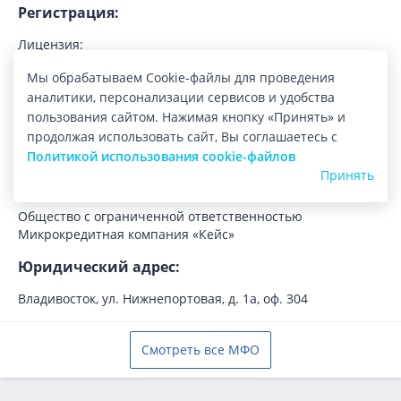
Регистрация:
Лицензия:
2404205010052 от 15.05.2024
Мы обрабатываем Cookie-файлы для проведения
Регистрационный номер:
аналитики, персонализации сервисов и удобства
2404205010052
пользования сайтом. Нажимая кнопку «Принять» и
График рассмотрения заявок:
продолжая использовать сайт, Вы соглашаетесь с
нет данных
Политикой использования cookie-файлов
Принять
Юридическое название МФО:
Общество с ограниченной ответственностью
Микрокредитная компания «Кейс»
Юридический адрес:
Владивосток, ул. Нижнепортовая, д. 1а, оф. 304
Смотреть все МФО