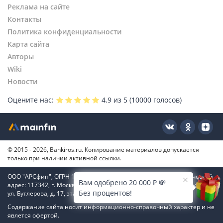
Реклама на сайте
Контакты
Политика конфиденциальности
Карта сайта
Авторы
Wiki
Новости
Оцените нас:
4.9
из 5 (
10000
голосов)
© 2015 - 2026, Bankiros.ru. Копирование материалов допускается
только при наличии активной ссылки.
ООО "АРСфин", ОГРН 1187746346556, ИНН 7722445717, юридический
Вам одобрено 20 000 ₽ 💸
адрес: 117342, г. Москва, вн. тер. г. муниципальный округ Коньково,
Без процентов!
ул. Бутлерова, д. 17, этаж 4, ком. 66
Содержание сайта носит информационно-справочный характер и не
явлется офертой.