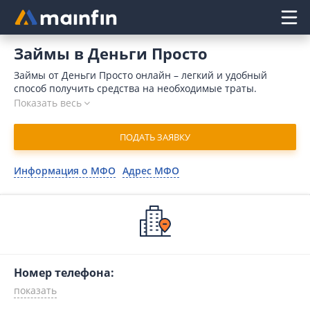
Главное меню
Займы в Деньги Просто
Займы от Деньги Просто онлайн – легкий и удобный
способ получить средства на необходимые траты.
Микрофинансовая организация выдает средства за 15
Показать весь
минут, микрокредит поступает на счет клиента
моментально после одобрения запроса. Для подачи
ПОДАТЬ ЗАЯВКУ
заявки достаточно предоставить минимальный пакет
документов. В 2026 году получить займ в Деньги Просто
могут даже клиенты, имеющие плохую кредитную
Информация о МФО
Адрес МФО
историю. Для оформления заявки воспользуйтесь нашим
сервисом Mainfin.ru.
Номер телефона: