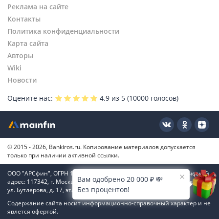
Реклама на сайте
Контакты
Политика конфиденциальности
Карта сайта
Авторы
Wiki
Новости
Оцените нас:
4.9
из 5 (
10000
голосов)
© 2015 - 2026, Bankiros.ru. Копирование материалов допускается
только при наличии активной ссылки.
ООО "АРСфин", ОГРН 1187746346556, ИНН 7722445717, юридический
Вам одобрено 20 000 ₽ 💸
адрес: 117342, г. Москва, вн. тер. г. муниципальный округ Коньково,
Без процентов!
ул. Бутлерова, д. 17, этаж 4, ком. 66
Содержание сайта носит информационно-справочный характер и не
явлется офертой.