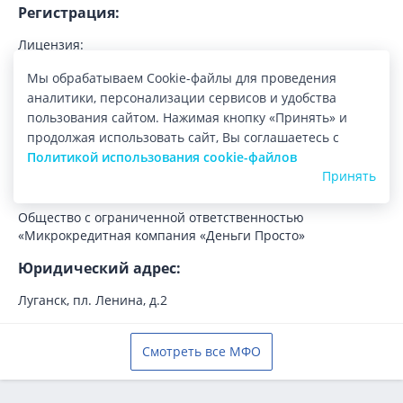
Регистрация:
Лицензия:
2400043010027 от 29.02.2024
Мы обрабатываем Cookie-файлы для проведения
Регистрационный номер:
аналитики, персонализации сервисов и удобства
2400043010027
пользования сайтом. Нажимая кнопку «Принять» и
График рассмотрения заявок:
продолжая использовать сайт, Вы соглашаетесь с
нет данных
Политикой использования cookie-файлов
Принять
Юридическое название МФО:
Общество с ограниченной ответственностью
«Микрокредитная компания «Деньги Просто»
Юридический адрес:
Луганск, пл. Ленина, д.2
Смотреть все МФО