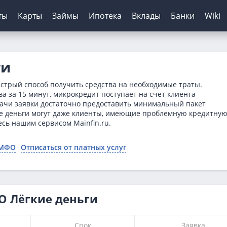
ты
Карты
Займы
Ипотека
Вклады
Банки
Wiki
шение кредитов
инги банков
ЦБ РФ
Автокредиты
Дебетовые карты
МФО
Отзывы о банках
ги
я
ятор
з отказа
сирование ипотеки
х
нк
Для пенсионеров
Конвертер валют
Онлайн-заявка
Онлайн-заявка
Колибри Деньги
ыстрый способ получить средства на необходимые траты.
нка
ерам
о зарплаты
иру
рах
анк
ТБ
Калькулятор вкладов
Архив ЦБ РФ
Без первого взноса
С кэшбэком
Платиза
 за 15 минут, микрокредит поступает на счет клиента
дачи заявки достаточно предоставить минимальный пакет
ы
кой
 историей
нк
мбанк
Курс доллара ЦБ
На авто с пробегом
Монеткин
кие деньги могут даже клиенты, имеющие проблемную кредитну
ентов
ятор
банк
Банк
Курс евро ЦБ
С плохой историей
До зарплаты
сь нашим сервисом Mainfin.ru.
тор займов
Банк
ский Кредитный Банк
Калькулятор
Creditplus
 МФО
Отписаться от платных услуг
ТБ
Kviku
анс Банк
нк
О Лёгкие деньги
Срок
Заявка