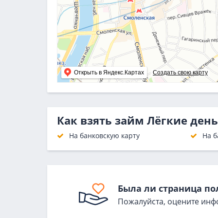
Открыть в Яндекс.Картах
Создать свою карту
Как взять займ Лёгкие ден
На банковскую карту
На б
Была ли страница по
Пожалуйста, оцените инф