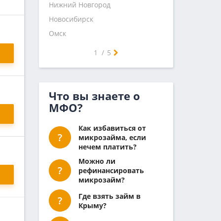
Нижний Новгород
Новосибирск
Омск
Самара
Челябинск
Ростов-на-Дону
Уфа
Красноярск
Пермь
Воронеж
Волгоград
Краснодар
Саратов
Тюмень
Тольятти
Ижевск
Барнаул
Иркутск
Ульяновск
Хабаровск
Ярославль
Владивосток
Махачкала
Томск
Оренбург
Кемерово
Новокузнецк
1
/
5
Что вы знаете о
МФО?
Как избавиться от
микрозайма, если
нечем платить?
Можно ли
рефинансировать
микрозайм?
Где взять займ в
Крыму?