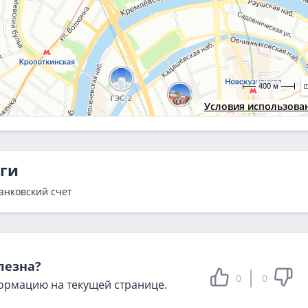
400 м
Условия использова
ьги
анковский счет
лезна?
0
0
ормацию на текущей странице.