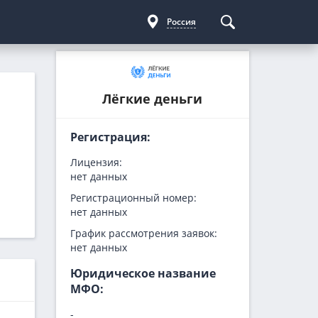
Россия
Курсы криптовалют
Кредиты для бизнеса
Погашение займов
Лёгкие деньги
С доставкой
Курс биткоина
Для ИП
Kviku
Бесплатные
C овердрафтом
еКапуста
Регистрация:
На пополнение ОС
Купи не копи
ю
Лицензия:
МИГ Кредит
нет данных
Webbankir
Регистрационный номер:
нет данных
График рассмотрения заявок:
нет данных
Юридическое название
МФО:
-