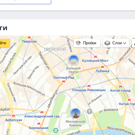
ги
йти
Пробки
Слои