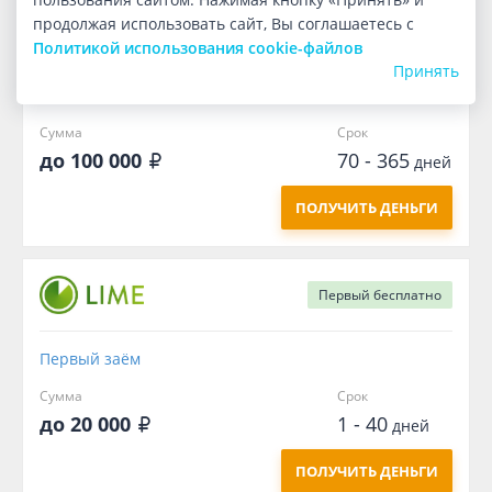
продолжая использовать сайт, Вы соглашаетесь с
Первый
бесплатно
Политикой использования cookie-файлов
Принять
Долгосрочный
Сумма
Срок
до 100 000
70 - 365
дней
ПОЛУЧИТЬ ДЕНЬГИ
Первый
бесплатно
Первый заём
Сумма
Срок
до 20 000
1 - 40
дней
ПОЛУЧИТЬ ДЕНЬГИ