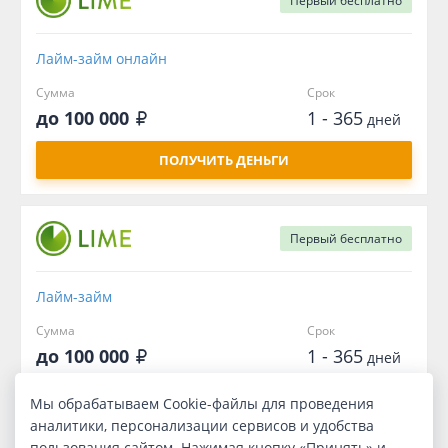
Первый
бесплатно
Лайм-займ онлайн
Сумма
Срок
до 100 000
1 - 365
дней
ПОЛУЧИТЬ ДЕНЬГИ
Первый
бесплатно
Лайм-займ
Сумма
Срок
до 100 000
1 - 365
дней
ПОЛУЧИТЬ ДЕНЬГИ
Мы обрабатываем Cookie-файлы для проведения
аналитики, персонализации сервисов и удобства
пользования сайтом. Нажимая кнопку «Принять» и