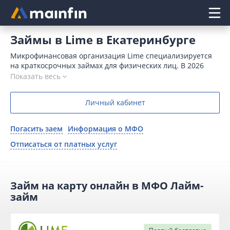
Главное меню
Займы в Lime в Екатеринбурге
Микрофинансовая организация Lime специализируется
на краткосрочных займах для физических лиц. В 2026
году здесь в этой МФО можно взять в долг до 100000
Показать весь
рублей на срок до 365 дней. Новым клиентам деньги
предлагаются без процентов.
Личный кабинет
Погасить заем
Информация о МФО
Отписаться от платных услуг
Займ на карту онлайн в МФО Лайм-
займ