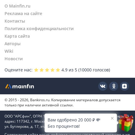
О Mainfin.ru
Реклама на сайте
Контакты
Политика конфиденциальности
Карта сайта
Авторы
Wiki
Новости
Оцените нас:
4.9
из 5 (
10000
голосов)
© 2015 - 2026, Bankiros.ru. Копирование материалов допускается
только при наличии активной ссылки.
ООО "АРСфин", ОГРН 1187746346556, ИНН 7722445717, юридический
Вам одобрено 20 000 ₽ 💸
адрес: 117342, г. Москва, вн. тер. г. муниципальный округ Коньково,
Без процентов!
ул. Бутлерова, д. 17, этаж 4, ком. 66
Содержание сайта носит информационно-справочный характер и не