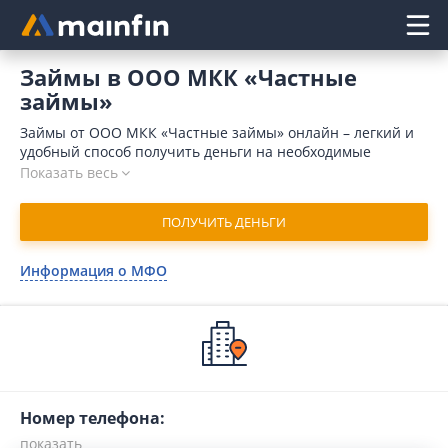
Главное меню
Займы в ООО МКК «Частные
займы»
Займы от ООО МКК «Частные займы» онлайн – легкий и
удобный способ получить деньги на необходимые
расходы. Микрофинансовая организация выдает
Показать весь
средства за 15 минут, микрозайм поступает на счет
клиента мгновенно после одобрения запроса. Для подачи
ПОЛУЧИТЬ ДЕНЬГИ
заявки достаточно предоставить минимальный пакет
документов. В 2026 году оформить займ в ООО МКК
«Частные займы» могут даже клиенты, имеющие
Информация о МФО
проблемную кредитную историю. Для отправки заявки
воспользуйтесь нашим сервисом Mainfin.ru.
Номер телефона: