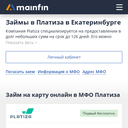
Главное меню
Займы в Платиза в Екатеринбурге
Компания Platiza специализируется на предоставлении в
долг небольших сумм на срок до 126 дней. Его можно
срочно получить переводом на карту или счет,
Показать весь
электронными деньгами. Онлайн-заявка на займ в
Платиза в Москве принимается круглосуточно.
Личный кабинет
Погасить заем
Информация о МФО
Адрес МФО
Займ на карту онлайн в МФО Платиза
Первый
бесплатно