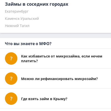
На Киви
Е-капуста
Квику
Даем Заем отписаться
Нова Кредит (Nova Credit) отписаться
Займы в соседних городах
По паспорту
Веб займ
Финтерра
МайКард отписаться
Горград (Gorgrad) отписаться
Екатеринбург
Мгновенный
Кредит плюс
Доставка займов (Ocredi) отписаться
Дзенкред (Dzencred) отписаться
Каменск-Уральский
Наличными
Займиго
Т-заем отписаться
ЛовиЗайм отписаться
На 1 месяц
Надо денег
Нижний Тагил
Кредит 7
Главфинанс
Микроклад
Что вы знаете о МФО?
Как избавиться от микрозайма, если нечем
платить?
Можно ли рефинансировать микрозайм?
Где взять займ в Крыму?