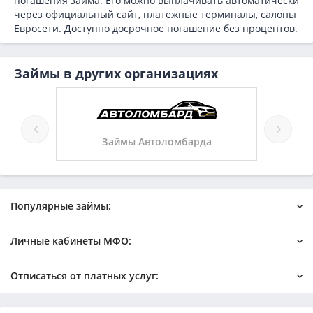
погашения займа. Его можно выплачивать автоматически
через официальный сайт, платежные терминалы, салоны
Евросети. Доступно досрочное погашение без процентов.
Займы в других организациях
Займы Автоломбарда
Популярные займы:
Онлайн
Быстрый на карту
Личные кабинеты МФО:
Новые микрозаймы
Без отказа
Без процентов
С плохой кредитной историей
Езаем
Займер
Отписаться от платных услуг:
Деньги под залог ПТС
На карту
Лайм займ
Турбозайм
Деньги в долг на карту
Без поручителей
Веббанкир
Джой мани
Кредит Вам Дам отписаться
Бобанкер отписаться