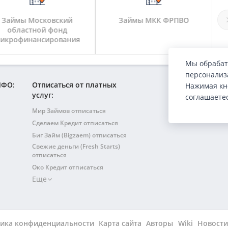
Займы Московский
Займы МКК ФРПВО
областной фонд
Ми
икрофинансирования
Мы обрабат
персонализа
МФО:
Отписаться от платных
Нажимая кн
услуг:
соглашаете
Мир Займов отписаться
Сделаем Кредит отписаться
Биг Займ (Bigzaem) отписаться
Свежие деньги (Fresh Starts)
отписаться
Око Кредит отписаться
Юни Клауд (Uni Cloud)
Еще
отписаться
Айва (Skreditkin) отписаться
Яблоко (Mgzaim) отписаться
ика конфиденциальности
Карта сайта
Авторы
Wiki
Новости
Кредит7 отписаться