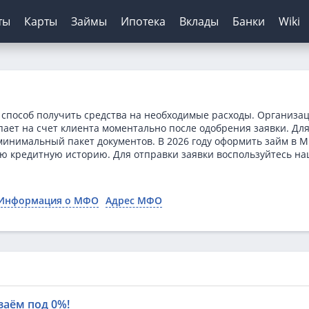
ты
Карты
Займы
Ипотека
Вклады
Банки
Wiki
шение кредитов
инги банков
ЦБ РФ
Автокредиты
Дебетовые карты
МФО
Отзывы о банках
я
ятор
з отказа
сирование ипотеки
х
нк
Для пенсионеров
Конвертер валют
Онлайн-заявка
Онлайн-заявка
Колибри Деньги
 способ получить средства на необходимые расходы. Организа
нка
ерам
о зарплаты
иру
рах
анк
ТБ
Калькулятор вкладов
Архив ЦБ РФ
Без первого взноса
С кэшбэком
Платиза
пает на счет клиента моментально после одобрения заявки. Дл
минимальный пакет документов. В 2026 году оформить займ в 
ы
кой
 историей
нк
мбанк
Курс доллара ЦБ
На авто с пробегом
Монеткин
ю кредитную историю. Для отправки заявки воспользуйтесь н
ентов
ятор
банк
Банк
Курс евро ЦБ
С плохой историей
До зарплаты
тор займов
Банк
ский Кредитный Банк
Калькулятор
Creditplus
Информация о МФО
Адрес МФО
ТБ
Kviku
анс Банк
нк
заём под 0%!