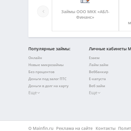
аймы МКК Развитие
Займы ООО МКК «АБЛ-
Финанс»
м
Популярные займы:
Личные кабинеты 
Онлайн
Езаем
Новые микрозаймы
Лайм займ
Без процентов
Веббанкир
Деньги под залог ПТС
Е-капуста
Деньги в долг на карту
Веб займ
Еще
Еще
Быстрый на карту
Займер
Без отказа
Турбозайм
С плохой кредитной историей
Джой мани
На карту
Квику
Без поручителей
Финтерра
На Киви
О Mainfin.ru
Реклама на сайте
Кредит плюс
Контакты
Полит