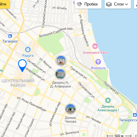
йти
Пробки
Слои
500 м