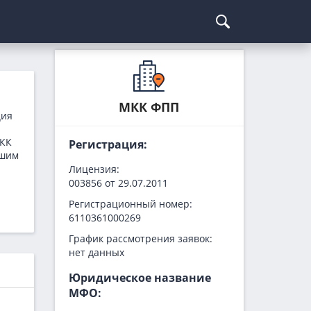
Курсы криптовалют
Кредиты для бизнеса
Погашение займов
С доставкой
Курс биткоина
Для ИП
Kviku
МКК ФПП
ция
Бесплатные
C овердрафтом
еКапуста
я
МКК
Регистрация:
На пополнение ОС
Купи не копи
ашим
МИГ Кредит
Лицензия:
003856 от 29.07.2011
Webbankir
Регистрационный номер:
6110361000269
График рассмотрения заявок:
нет данных
Юридическое название
МФО: