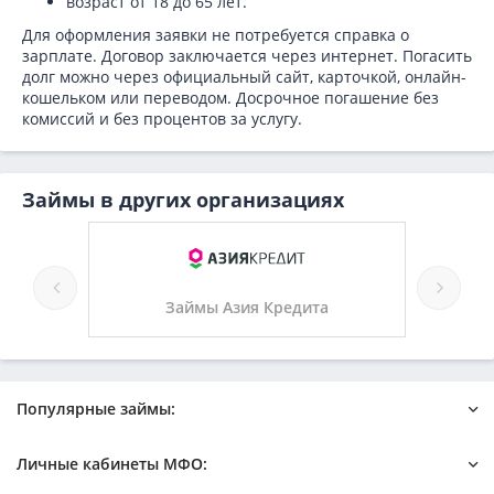
возраст от 18 до 65 лет.
Для оформления заявки не потребуется справка о
зарплате. Договор заключается через интернет. Погасить
долг можно через официальный сайт, карточкой, онлайн-
кошельком или переводом. Досрочное погашение без
комиссий и без процентов за услугу.
Займы в других организациях
ег
Займы Азия Кредита
Популярные займы:
Онлайн
Быстрый на карту
Личные кабинеты МФО:
Новые микрозаймы
Без отказа