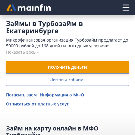
Главное меню
Займы в Турбозайм в
Екатеринбурге
Микрофинансовая организация Турбозайм предлагает до
50000 рублей до 168 дней на выгодных условиях:
получение средств мгновенно, низкие требования к
Показать весь
заемщикам, программа лояльности для постоянных
клиентов.
ПОЛУЧИТЬ ДЕНЬГИ
Личный кабинет
Погасить заем
Информация о МФО
Отписаться от платных услуг
Займ на карту онлайн в МФО
Турбозайм