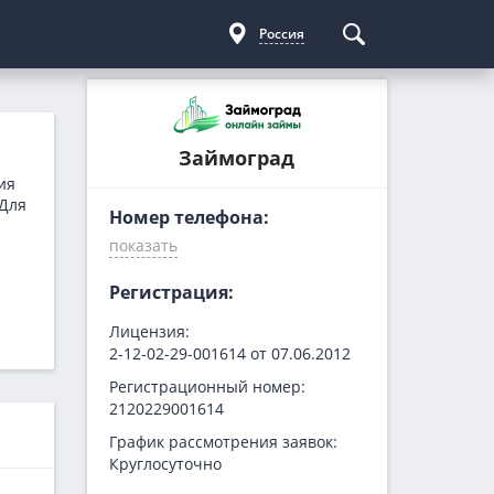
Россия
Курсы криптовалют
Кредиты для бизнеса
Погашение займов
Займоград
С доставкой
Курс биткоина
Для ИП
Kviku
ия
Бесплатные
C овердрафтом
еКапуста
 Для
Номер телефона:
На пополнение ОС
Купи не копи
МИГ Кредит
Регистрация:
Webbankir
Лицензия:
2-12-02-29-001614 от 07.06.2012
Регистрационный номер:
2120229001614
График рассмотрения заявок:
Круглосуточно