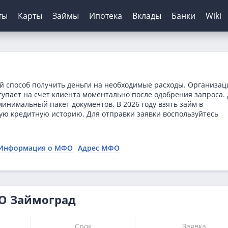
ты
Карты
Займы
Ипотека
Вклады
Банки
Wiki
шение кредитов
инги банков
ЦБ РФ
Автокредиты
Дебетовые карты
МФО
Отзывы о банках
я
ятор
з отказа
сирование ипотеки
х
нк
Для пенсионеров
Конвертер валют
Онлайн-заявка
Онлайн-заявка
Колибри Деньги
ый способ получить деньги на необходимые расходы. Организац
нка
ерам
о зарплаты
иру
рах
анк
ТБ
Калькулятор вкладов
Архив ЦБ РФ
Без первого взноса
С кэшбэком
Платиза
тупает на счет клиента моментально после одобрения запроса.
инимальный пакет документов. В 2026 году взять займ в
ы
кой
 историей
нк
мбанк
Курс доллара ЦБ
На авто с пробегом
Монеткин
ую кредитную историю. Для отправки заявки воспользуйтесь
ентов
ятор
банк
Банк
Курс евро ЦБ
С плохой историей
До зарплаты
тор займов
Банк
ский Кредитный Банк
Калькулятор
Creditplus
Информация о МФО
Адрес МФО
ТБ
Kviku
анс Банк
нк
ФО Займоград
Срок
Заявка