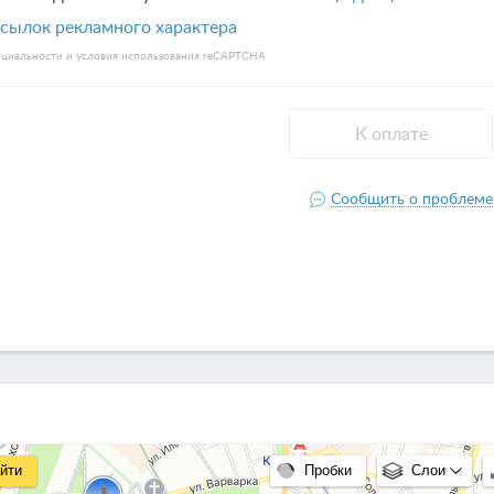
йти
Пробки
Слои