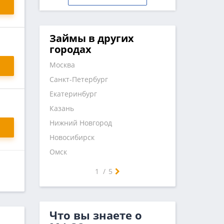
Займы в других
городах
Москва
Санкт-Петербург
Екатеринбург
Казань
Нижний Новгород
Новосибирск
Омск
Самара
Челябинск
Ростов-на-Дону
Уфа
Красноярск
Пермь
Воронеж
Волгоград
Краснодар
Саратов
Тюмень
Тольятти
Ижевск
Барнаул
Иркутск
Ульяновск
Хабаровск
Ярославль
Владивосток
Махачкала
Томск
Оренбург
Кемерово
Новокузнецк
1
/
5
Что вы знаете о