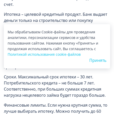
счет.
Ипотека – целевой кредитный продукт. Банк выдает
деньги только на строительство или покупку
недвижимости. При этом свободно распоряжаться
Мы обрабатываем Cookie-файлы для проведения
квартирой или домом нельзя – объект становится
аналитики, персонализации сервисов и удобства
залогом. Это значит, что продавать, дарить его или
пользования сайтом. Нажимая кнопку «Принять» и
делать в нем перепланировку можно только с
продолжая использовать сайт, Вы соглашаетесь с
согласия кредитной организации.
Политикой использования cookie-файлов
Принять
Давайте сравним два продукта по разным
критериям.
Сроки. Максимальный срок ипотеки – 30 лет.
Потребительского кредита – не больше 7 лет.
Соответственно, при больших суммах кредитная
нагрузка нецелевого займа будет гораздо больше.
Финансовые лимиты. Если нужна крупная сумма, то
лучше выбирать ипотеку. Можно получить до 60