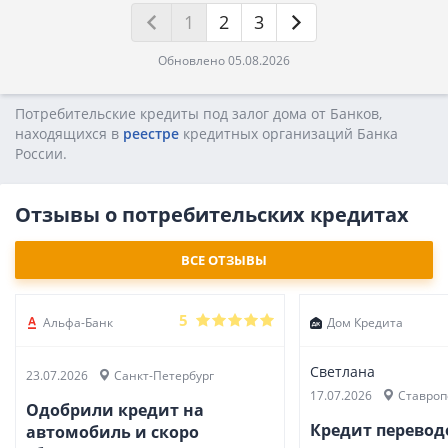
1
2
3
Обновлено 05.08.2026
Потребительские кредиты под залог дома от Банков,
находящихся в
реестре
кредитных opгaнизaций Бaнкa
Poccии.
Отзывы о потребительских кредитах
ВСЕ ОТЗЫВЫ
5
Альфа-Банк
Дом Кредита
Светлана
23.07.2026
Санкт-Петербург
17.07.2026
Ставроп
Одобрили кредит на
Кредит перево
автомобиль и скоро