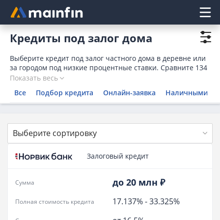
Главное меню
Кредиты под залог дома
Выберите кредит под залог частного дома в деревне или
за городом под низкие процентные ставки. Сравните 134
предложений и оставьте онлайн-заявку на кредит под
Показать весь
залог строящегося, загородного дома с участком без
Все
Подбор кредита
Онлайн-заявка
Наличными
подтверждения дохода.
Выберите сортировку
Залоговый кредит
до 20 млн ₽
Сумма
17.137%
-
33.325%
Полная стоимость кредита