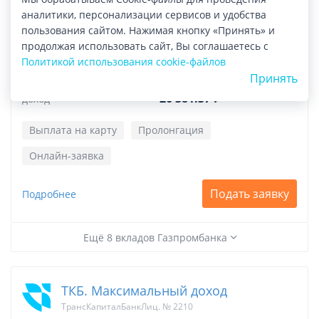
аналитики, персонализации сервисов и удобства
В Плюсе
пользования сайтом. Нажимая кнопку «Принять» и
ГазпромбанкЛиц. № 354
продолжая использовать сайт, Вы соглашаетесь с
Политикой использования cookie-файлов
13.3%
ставка
Принять
181 день
срок
26 381.37 ₽
доход
Выплата на карту
Пролонгация
Онлайн-заявка
Подать заявку
Подробнее
Ещё 8 вкладов Газпромбанка
ТКБ. Максимальный доход
ТрансКапиталБанкЛиц. № 2210