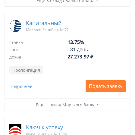
Ещё 3 вклада Банка Синара
Капитальный
Морской банкЛиц. № 77
13.75%
ставка
181 день
срок
27 273.97 ₽
доход
Пролонгация
Подать заявку
Подробнее
Ещё 1 вклад Морского банка
Ключ к успеху
Фора-БанкЛиц. № 1885