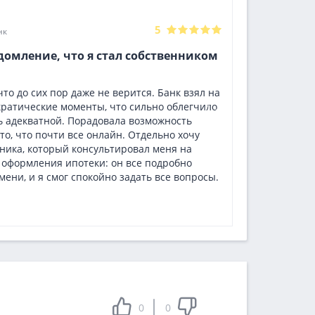
Александра
5
нк
24.06.2026
домление, что я стал собственником
Ипотека 
страховк
что до сих пор даже не верится. Банк взял на
Банк радуе
кратические моменты, что сильно облегчило
сделку, но
ь адекватной. Порадовала возможность
навязывани
то, что почти все онлайн. Отдельно хочу
ипотечного
ника, который консультировал меня на
автоплатеж
 оформления ипотеки: он все подробно
для эконом
мени, и я смог спокойно задать все вопросы.
переплаты.
Все отзывы
0
0