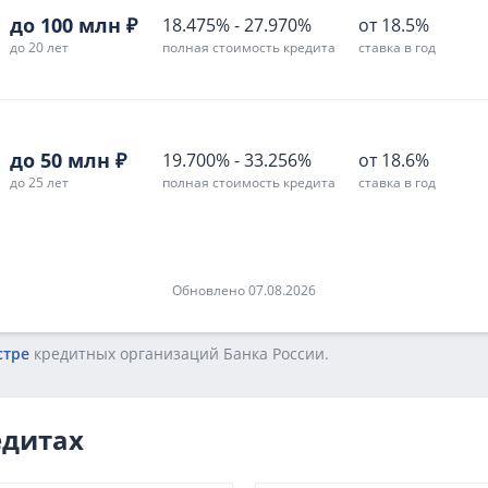
до 100 млн ₽
18.475%
-
27.970%
от 18.5%
до 20 лет
полная стоимость кредита
ставка в год
до 50 млн ₽
19.700%
-
33.256%
от 18.6%
до 25 лет
полная стоимость кредита
ставка в год
Обновлено 07.08.2026
стре
кредитных opгaнизaций Бaнкa Poccии.
едитах