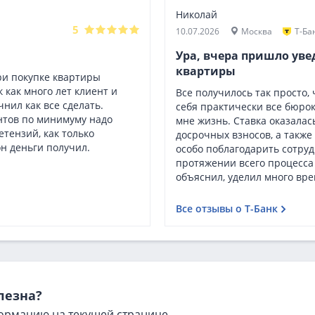
Николай
5
10.07.2026
Москва
Т-Ба
Ура, вчера пришло уве
квартиры
ри покупке квартиры
 как много лет клиент и
Все получилось так просто, 
чнил как все сделать.
себя практически все бюро
нтов по минимуму надо
мне жизнь. Ставка оказалас
тензий, как только
досрочных взносов, а также 
н деньги получил.
особо поблагодарить сотруд
протяжении всего процесса
объяснил, уделил много вре
Все отзывы о Т-Банк
лезна?
ормацию на текущей странице.