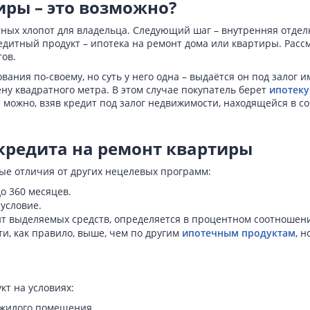
иры – это возможно?
ных хлопот для владельца. Следующий шаг – внутренняя отделка
редитный продукт – ипотека на ремонт дома или квартиры. Рас
тов.
вания по-своему, но суть у него одна – выдаётся он под залог
ну квадратного метра. В этом случае покупатель берет
ипотеку
ожно, взяв кредит под залог недвижимости, находящейся в соб
кредита на ремонт квартиры
ные отличия от других нецелевых программ:
о 360 месяцев.
условие.
ит выделяемых средств, определяется в процентном соотношен
ти, как правило, выше, чем по другим
ипотечным продуктам
, 
т на условиях:
 жилого помещения.