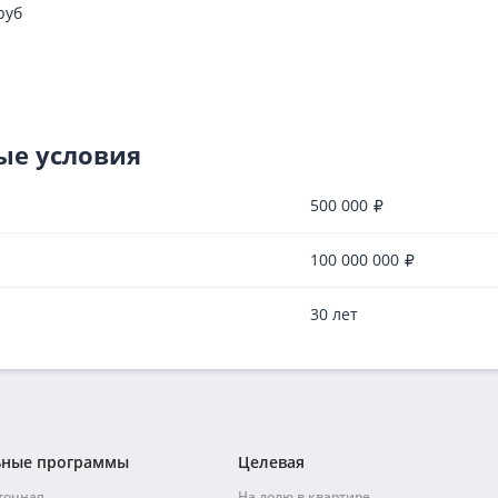
руб
ые условия
500 000
100 000 000
30 лет
ьные программы
Целевая
точная
На долю в квартире