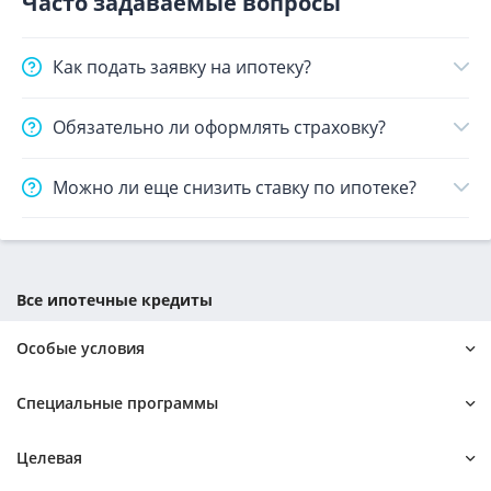
Часто задаваемые вопросы
Как подать заявку на ипотеку?
Обязательно ли оформлять страховку?
Можно ли еще снизить ставку по ипотеке?
Все ипотечные кредиты
Особые условия
Самозанятым
Онлайн-заявка
Специальные программы
Для ИП
Калькулятор
Для студентов
Калькулятор досрочного погашения
Дальневосточная
Для инвалидов
Целевая
С плохой кредитной историей
Без первоначального взноса
Семейная ипотека
Для сотрудников МВД