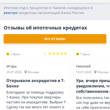
Ипотеки под 6 процентов от Банков, находящихся в
реестре
кредитных opгaнизaций Бaнкa Poccии.
Отзывы об ипотечных кредитах
ВСЕ ОТЗЫВЫ
5
Т-Банк
Т-Банк
Игорь
Николай
29.07.2026
Москва
10.07.2026
Москва
Открывали аккредитив в Т-
Ура, вчера при
Банке
уведомление, чт
собственником
Благодарю за помощь поддержку
Т-Банка. При покупке квартиры
Все получилось так 
настоял на аккредитиве. Выбрал Т-
сих пор даже не ве
Сделку так как много лет клиент и
на себя практическ