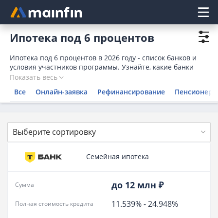
Главное меню
Ипотека под 6 процентов
Ипотека под 6 процентов в 2026 году - список банков и
условия участников программы. Узнайте, какие банки
выдают ипотеку под 6 процентов по госпрограмме
Показать весь
семьям с детьми, сравните условия 11 вариантов,
Все
Онлайн-заявка
Рефинансирование
Пенсионера
подберите подходящее предложение, отсортировав
кредиты по сумме и ставке. Узнайте, какие условия
рефинансирования ипотеки под 6 процентов в банках.
Выберите сортировку
Семейная ипотека
до 12 млн ₽
Сумма
11.539%
-
24.948%
Полная стоимость кредита